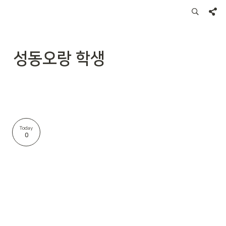
성동오랑 학생
Today
0